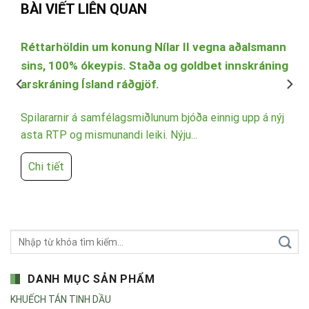
BÀI VIẾT LIÊN QUAN
a
Réttarhöldin um konung Nílar II vegna aðalsmann
sins, 100% ókeypis. Staða og goldbet innskráning
arskráning Ísland ráðgjöf.
n
t
Spilararnir á samfélagsmiðlunum bjóða einnig upp á nýj
asta RTP og mismunandi leiki. Nýju...
Chi tiết
DANH MỤC SẢN PHẨM
KHUẾCH TÁN TINH DẦU