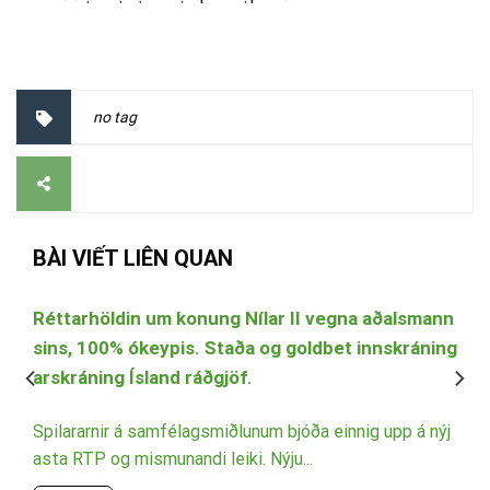
no tag
BÀI VIẾT LIÊN QUAN
a
Réttarhöldin um konung Nílar II vegna aðalsmann
sins, 100% ókeypis. Staða og goldbet innskráning
arskráning Ísland ráðgjöf.
n
t
Spilararnir á samfélagsmiðlunum bjóða einnig upp á nýj
asta RTP og mismunandi leiki. Nýju...