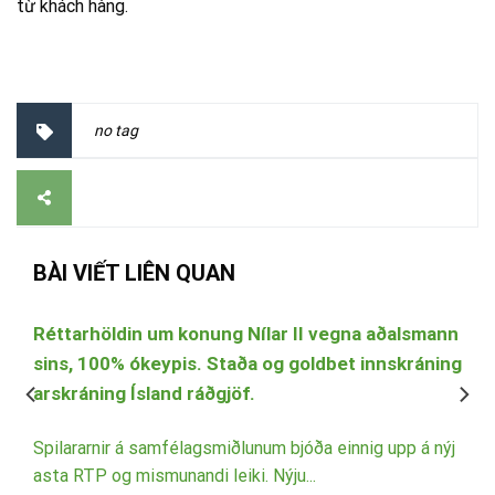
từ khách hàng.
no tag
BÀI VIẾT LIÊN QUAN
a
Réttarhöldin um konung Nílar II vegna aðalsmann
sins, 100% ókeypis. Staða og goldbet innskráning
arskráning Ísland ráðgjöf.
n
t
Spilararnir á samfélagsmiðlunum bjóða einnig upp á nýj
asta RTP og mismunandi leiki. Nýju...