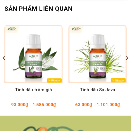
SẢN PHẨM LIÊN QUAN
Tinh dầu tràm gió
Tinh dầu Sả Java
93.000
₫
1.585.000
₫
63.000
₫
1.101.000
₫
–
–