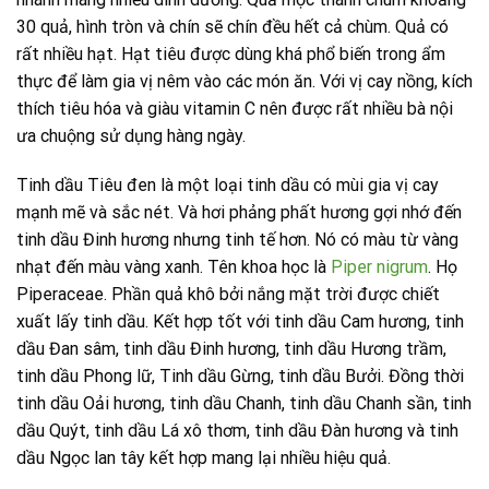
30 quả, hình tròn và chín sẽ chín đều hết cả chùm. Quả có
rất nhiều hạt. Hạt tiêu được dùng khá phổ biến trong ẩm
thực để làm gia vị nêm vào các món ăn. Với vị cay nồng, kích
thích tiêu hóa và giàu vitamin C nên được rất nhiều bà nội
ưa chuộng sử dụng hàng ngày.
Tinh dầu Tiêu đen là một loại tinh dầu có mùi gia vị cay
mạnh mẽ và sắc nét. Và hơi phảng phất hương gợi nhớ đến
tinh dầu Đinh hương nhưng tinh tế hơn. Nó có màu từ vàng
nhạt đến màu vàng xanh. Tên khoa học là
Piper nigrum
. Họ
Piperaceae. Phần quả khô bởi nắng mặt trời được chiết
xuất lấy tinh dầu. Kết hợp tốt với tinh dầu Cam hương, tinh
dầu Đan sâm, tinh dầu Đinh hương, tinh dầu Hương trầm,
tinh dầu Phong lữ, Tinh dầu Gừng, tinh dầu Bưởi. Đồng thời
tinh dầu Oải hương, tinh dầu Chanh, tinh dầu Chanh sần, tinh
dầu Quýt, tinh dầu Lá xô thơm, tinh dầu Đàn hương và tinh
dầu Ngọc lan tây kết hợp mang lại nhiều hiệu quả.