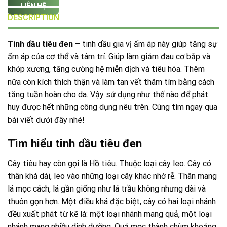
LIÊN HỆ
DESCRIPTION
Tinh dầu tiêu đen
– tinh dầu gia vị ấm áp này giúp tăng sự
ấm áp của cơ thể và tâm trí. Giúp làm giảm đau cơ bắp và
khớp xương, tăng cường hệ miễn dịch và tiêu hóa. Thêm
nữa còn kích thích thận và làm tan vết thâm tím bằng cách
tăng tuần hoàn cho da. Vậy sử dụng như thế nào để phát
huy được hết những công dụng nêu trên. Cùng tìm ngay qua
bài viết dưới đây nhé!
Tìm hiểu tinh dầu tiêu đen
Cây tiêu hay còn gọi là Hồ tiêu. Thuộc loại cây leo. Cây có
thân khá dài, leo vào những loại cây khác nhờ rễ. Thân mang
lá mọc cách, lá gần giống như lá trầu không nhưng dài và
thuôn gọn hơn. Một điều khá đặc biệt, cây có hai loại nhánh
đều xuất phát từ kẽ lá: một loại nhánh mang quả, một loại
nhánh mang nhiều dinh dưỡng. Quả mọc thành chùm khoảng